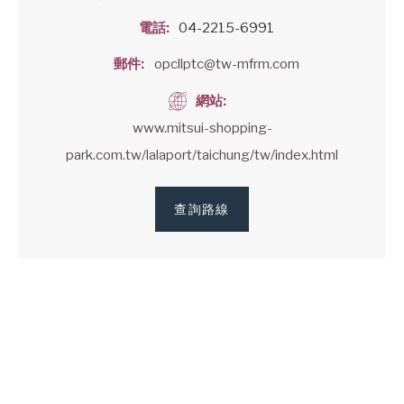
電話
04-2215-6991
郵件
opcllptc@tw-mfrm.com
網站
www.mitsui-shopping-
park.com.tw/lalaport/taichung/tw/index.html
查詢路線