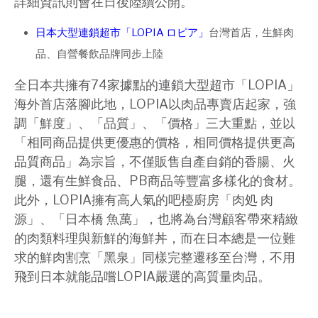
詳細資訊則會在日後陸續公開。
日本大型連鎖超市「LOPIA ロピア」
台灣首店，生鮮肉
品、自營餐飲品牌同步上陸
全日本共擁有74家據點的連鎖大型超市「LOPIA」
海外首店落腳此地，LOPIA以肉品專賣店起家，強
調「鮮度」、「品質」、「價格」三大重點，並以
「相同商品提供更優惠的價格，相同價格提供更高
品質商品」為宗旨，不僅販售自產自銷的香腸、火
腿，還有生鮮食品、PB商品等豐富多樣化的食材。
此外，LOPIA擁有高人氣的吧檯廚房「肉処 肉
源」、「日本橋 魚萬」，也將為台灣顧客帶來精緻
的肉類料理與新鮮的海鮮丼，而在日本總是一位難
求的鮮肉割烹「黑泉」同樣完整遷移至台灣，不用
飛到日本就能品嚐LOPIA嚴選的高質量肉品。